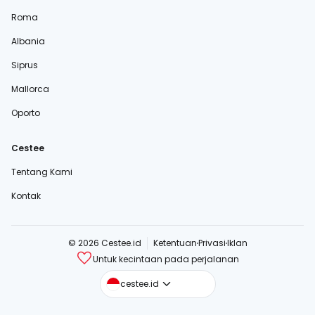
Roma
Albania
Siprus
Mallorca
Oporto
Cestee
Tentang Kami
Kontak
© 2026 Cestee.id
Ketentuan
Privasi
Iklan
Untuk kecintaan pada perjalanan
cestee.com
cestee.id
cestee.sk