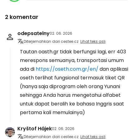
2 komentar
odepsatelny
02. 06. 2026
Diterjemahkan dari cestee.cz
Lihat teks asli
Tautan oasth.gr tidak berfungsi lagi, err 403
merespons semuanya, transportasi umum
ada di
https://oseth.com.gr/en/
dan aplikasi
oseth terlihat fungsional termasuk tiket QR
(hanya saja diprogram oleh orang Yunani
sehingga Anda harus mengetahui alfabet
untuk dapat beralih ke bahasa Inggris saat
pertama kali memulainya)
Kryštof Hájek
02. 06. 2026
Diterjemahkan dari cestee.cz
Lihat teks asli