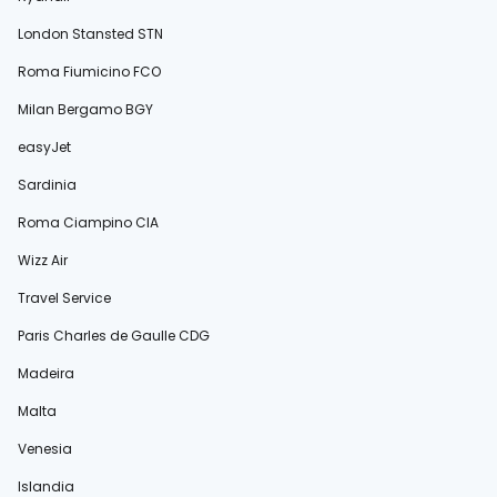
London Stansted STN
Roma Fiumicino FCO
Milan Bergamo BGY
easyJet
Sardinia
Roma Ciampino CIA
Wizz Air
Travel Service
Paris Charles de Gaulle CDG
Madeira
Malta
Venesia
Islandia