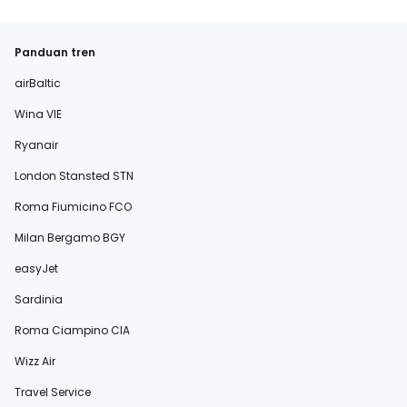
Panduan tren
airBaltic
Wina VIE
Ryanair
London Stansted STN
Roma Fiumicino FCO
Milan Bergamo BGY
easyJet
Sardinia
Roma Ciampino CIA
Wizz Air
Travel Service