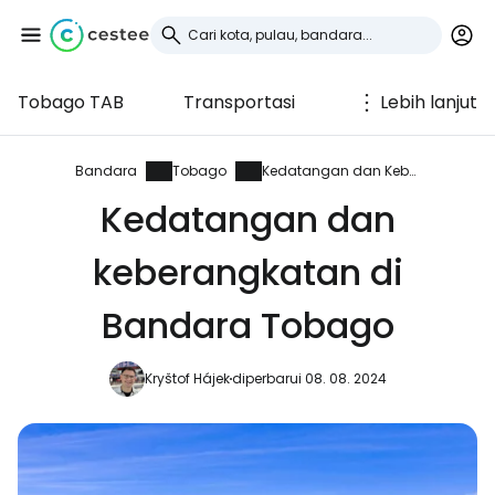
Tobago TAB
Transportasi
Lebih lanjut
Masuk ke Cestee
... komunitas perjalanan di seluruh dunia
Bandara
Tobago
Kedatangan dan Keberangkatan
Kedatangan dan
Lanjutkan dengan Google
keberangkatan di
Bandara Tobago
Lanjutkan dengan Facebook
Kryštof Hájek
diperbarui 08. 08. 2024
Lanjutkan dengan email