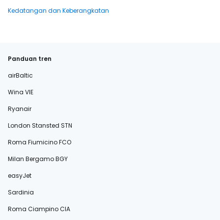
Kedatangan dan Keberangkatan
Panduan tren
airBaltic
Wina VIE
Ryanair
London Stansted STN
Roma Fiumicino FCO
Milan Bergamo BGY
easyJet
Sardinia
Roma Ciampino CIA