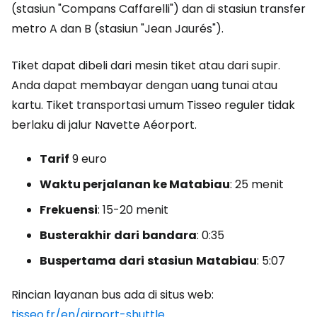
(stasiun "Compans Caffarelli") dan di stasiun transfer
metro A dan B (stasiun "Jean Jaurés").
Tiket dapat dibeli dari mesin tiket atau dari supir.
Anda dapat membayar dengan uang tunai atau
kartu. Tiket transportasi umum Tisseo reguler tidak
berlaku di jalur Navette Aéorport.
Tarif
9 euro
Waktu perjalanan ke Matabiau
: 25 menit
Frekuensi
: 15-20 menit
Bus
terakhir
dari
bandara
: 0:35
Bus
pertama
dari
stasiun
Matabiau
: 5:07
Rincian layanan bus ada di situs web:
tisseo.fr/en/airport-shuttle