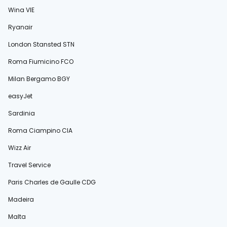
Wina VIE
Ryanair
London Stansted STN
Roma Fiumicino FCO
Milan Bergamo BGY
easyJet
Sardinia
Roma Ciampino CIA
Wizz Air
Travel Service
Paris Charles de Gaulle CDG
Madeira
Malta