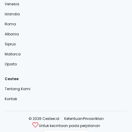
Venesia
Islandia
Roma
Albania
Siprus
Mallorca
Oporto
Cestee
Tentang Kami
Kontak
© 2026 Cestee.id
Ketentuan
Privasi
Iklan
Untuk kecintaan pada perjalanan
cestee.com