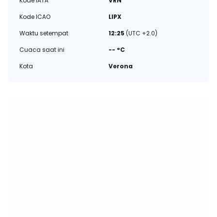
Kode IATA
VRN
Kode ICAO
LIPX
Waktu setempat
12:25
(UTC +2.0)
Cuaca saat ini
-- °C
Kota
Verona