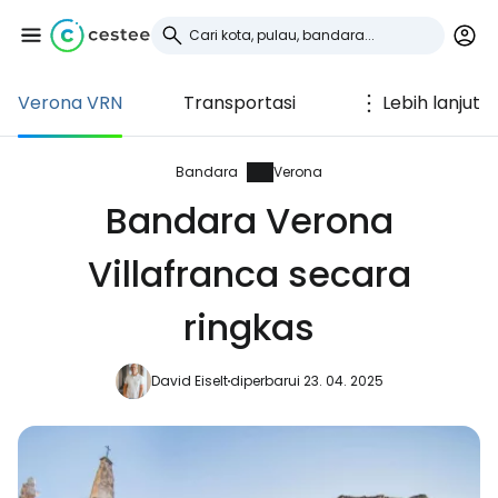
Verona VRN
Transportasi
Lebih lanjut
Masuk ke Cestee
... komunitas perjalanan di seluruh dunia
Bandara
Verona
Bandara Verona
Lanjutkan dengan Google
Villafranca secara
ringkas
Lanjutkan dengan Facebook
David Eiselt
diperbarui 23. 04. 2025
Lanjutkan dengan email