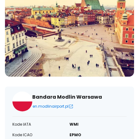
Bandara Modlin Warsawa
en.modlinairport.pl
Kode IATA
WMI
Kode ICAO
EPMO