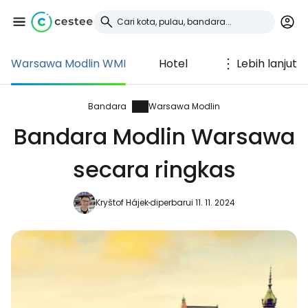
Warsawa Modlin WMI
Hotel
Lebih lanjut
Masuk ke Cestee
... komunitas perjalanan di seluruh dunia
Bandara
Warsawa Modlin
Bandara Modlin Warsawa
Lanjutkan dengan Google
secara ringkas
Kryštof Hájek
diperbarui 11. 11. 2024
Lanjutkan dengan Facebook
Lanjutkan dengan email