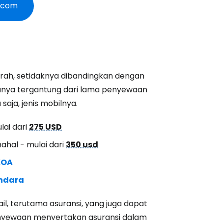
g.com
murah, setidaknya dibandingkan dengan
anya tergantung dari lama penyewaan
saja, jenis mobilnya.
lai dari
275 USD
mahal - mulai dari
350 usd
KOA
andara
l, terutama asuransi, yang juga dapat
yewaan menyertakan asuransi dalam