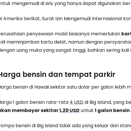
untuk mengemudi di sini, yang hanya dapat digunakan be
i Amerika Serikat, Surat Izin Mengemudi Internasional Ko
Perusahaan penyewaan mobil biasanya memerlukan
kar
kali meminjamkan kartu debit, namun dengan persyarat
engan uang muka yang sangat tinggi, bahkan sering kali m
Harga bensin dan tempat parkir
arga bensin di Hawaii sekitar satu dolar per galon lebih 
Harga 1 galon bensin rata-rata
4 USD
di Big Island, yang b
akan membayar sekitar
1,20 USD
untuk
1 galon bensin
.
ompa bensin di Big Island tidak ada yang keluar dari sta