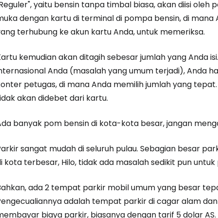
Reguler", yaitu bensin tanpa timbal biasa, akan diisi ole
muka dengan kartu di terminal di pompa bensin, di man
yang terhubung ke akun kartu Anda, untuk memeriksa.
Kartu kemudian akan ditagih sebesar jumlah yang Anda isi
internasional Anda (masalah yang umum terjadi), Anda ha
konter petugas, di mana Anda memilih jumlah yang tepat.
idak akan didebet dari kartu.
Ada banyak pom bensin di kota-kota besar, jangan meng
arkir sangat mudah di seluruh pulau. Sebagian besar parki
i kota terbesar, Hilo, tidak ada masalah sedikit pun untuk 
Bahkan, ada 2 tempat parkir mobil umum yang besar tepat 
Pengecualiannya adalah tempat parkir di cagar alam dan
membayar biaya parkir, biasanya dengan tarif 5 dolar AS.