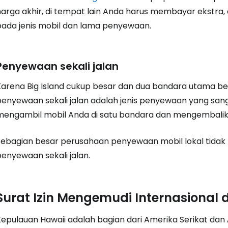
harga akhir, di tempat lain Anda harus membayar ekstra,
pada jenis mobil dan lama penyewaan.
Masuk ke C
Penyewaan sekali jalan
... komunitas perjalanan di seluruh d
Karena Big Island cukup besar dan dua bandara utama be
penyewaan sekali jalan adalah jenis penyewaan yang san
Lanj
mengambil mobil Anda di satu bandara dan mengembalika
Sebagian besar perusahaan penyewaan mobil lokal tida
Lanju
penyewaan sekali jalan.
Lanju
Surat Izin Mengemudi Internasional
Kepulauan Hawaii adalah bagian dari Amerika Serikat dan