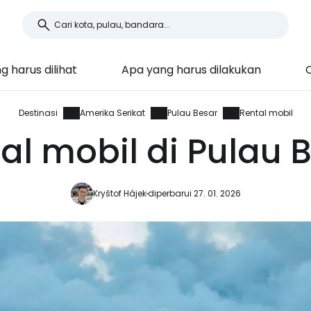
 harus dilihat
Apa yang harus dilakukan
Destinasi
Amerika Serikat
Pulau Besar
Rental mobil
al mobil di Pulau 
Kryštof Hájek
diperbarui 27. 01. 2026