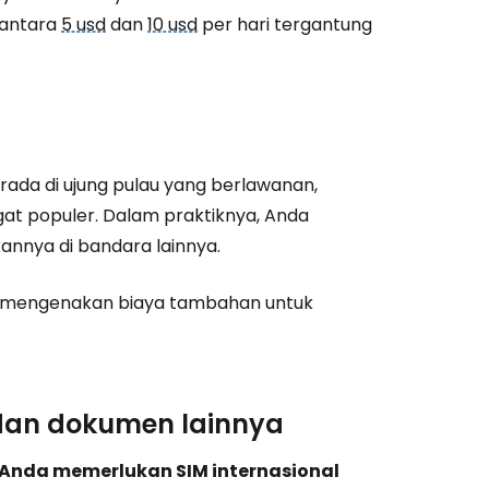
 antara
5 usd
dan
10 usd
per hari tergantung
estee
unia
rada di ujung pulau yang berlawanan,
gat populer. Dalam praktiknya, Anda
utkan dengan Google
nnya di bandara lainnya.
k mengenakan biaya tambahan untuk
tkan dengan Facebook
tkan dengan email
 dan dokumen lainnya
Anda memerlukan SIM internasional