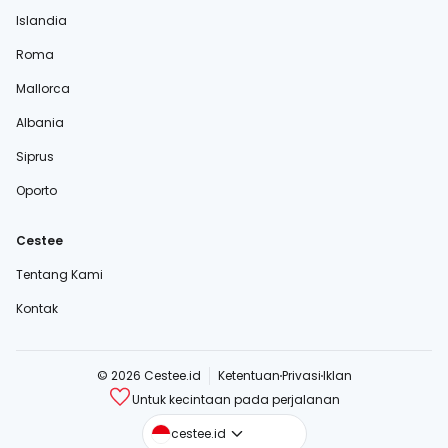
Islandia
Roma
Mallorca
Albania
Siprus
Oporto
Cestee
Tentang Kami
Kontak
© 2026 Cestee.id
Ketentuan
Privasi
Iklan
Untuk kecintaan pada perjalanan
cestee.com
cestee.id