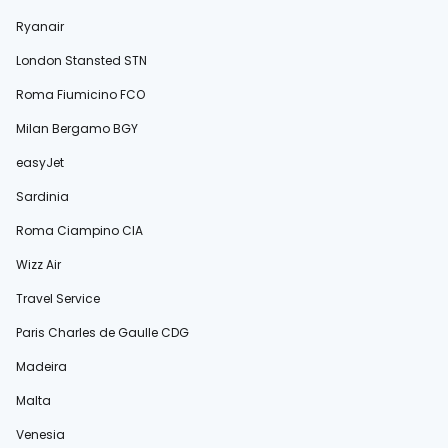
Ryanair
London Stansted STN
Roma Fiumicino FCO
Milan Bergamo BGY
easyJet
Sardinia
Roma Ciampino CIA
Wizz Air
Travel Service
Paris Charles de Gaulle CDG
Madeira
Malta
Venesia