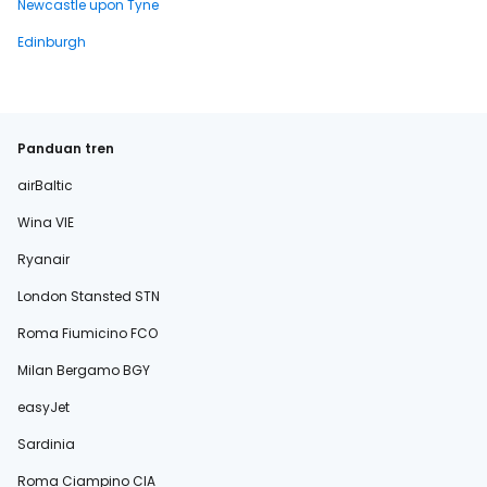
Newcastle upon Tyne
Edinburgh
Panduan tren
airBaltic
Wina VIE
Ryanair
London Stansted STN
Roma Fiumicino FCO
Milan Bergamo BGY
easyJet
Sardinia
Roma Ciampino CIA