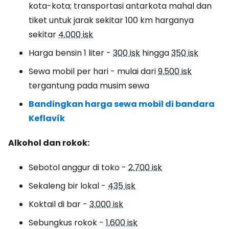
kota-kota; transportasi antarkota mahal dan
tiket untuk jarak sekitar 100 km harganya
sekitar
4.000 isk
Harga bensin 1 liter -
300 isk
hingga
350 isk
Sewa mobil per hari - mulai dari
9.500 isk
tergantung pada musim sewa
Bandingkan harga sewa mobil di bandara
Keflavík
Alkohol dan rokok:
Sebotol anggur di toko -
2.700 isk
Sekaleng bir lokal -
435 isk
Koktail di bar -
3.000 isk
Sebungkus rokok -
1.600 isk