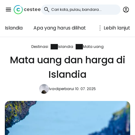
Islandia
Apa yang harus dilihat
Lebih lanjut
Masuk ke Cestee
... komunitas perjalanan di seluruh dunia
Destinasi
Islandia
Mata uang
Mata uang dan harga di
Lanjutkan dengan Google
Islandia
Iva
diperbarui 10. 07. 2025
Lanjutkan dengan Facebook
Lanjutkan dengan email