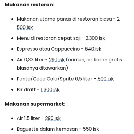
Makanan restoran:
Makanan utama panas di restoran biasa -
2
500 isk
Menu di restoran cepat saji -
2.300 isk
Espresso atau Cappuccino -
640 isk
Air 0,33 liter -
290 isk
(namun, air keran gratis
biasanya ditawarkan)
Fanta/Coca Cola/Sprite 0,5 liter -
500 isk
Bir draft -
1 300 isk
Makanan supermarket:
Air 1,5 liter -
290 isk
Baguette dalam kemasan -
550 isk