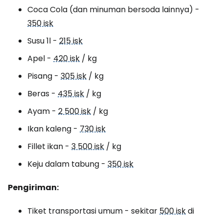
Coca Cola (dan minuman bersoda lainnya) -
350 isk
Susu 1l -
215 isk
Apel -
420 isk
/ kg
Pisang -
305 isk
/ kg
Beras -
435 isk
/ kg
Ayam -
2 500 isk
/ kg
Ikan kaleng -
730 isk
Fillet ikan -
3 500 isk
/ kg
Keju dalam tabung -
350 isk
Pengiriman:
Tiket transportasi umum - sekitar
500 isk
di