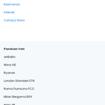
Keamanan
Internet
Cahaya Utara
Panduan tren
airBaltic
Wina VIE
Ryanair
London Stansted STN
Roma Fiumicino FCO
Milan Bergamo BGY
easyJet