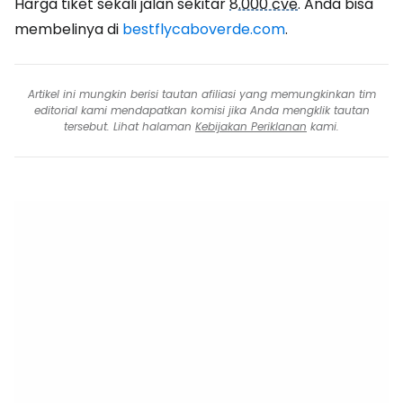
Harga tiket sekali jalan sekitar
8.000 cve
. Anda bisa
membelinya di
bestflycaboverde.com
.
Artikel ini mungkin berisi tautan afiliasi yang memungkinkan tim
editorial kami mendapatkan komisi jika Anda mengklik tautan
tersebut. Lihat halaman
Kebijakan Periklanan
kami.