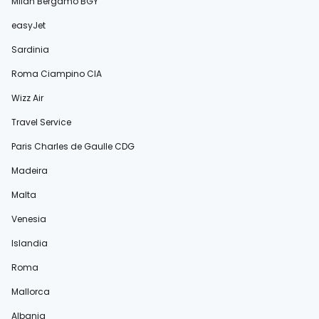
Milan Bergamo BGY
easyJet
Sardinia
Roma Ciampino CIA
Wizz Air
Travel Service
Paris Charles de Gaulle CDG
Madeira
Malta
Venesia
Islandia
Roma
Mallorca
Albania