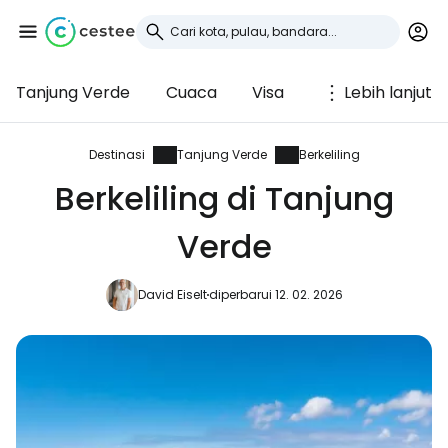
Tanjung Verde
Cuaca
Visa
Lebih lanjut
Masuk ke Cestee
... komunitas perjalanan di seluruh dunia
Destinasi
Tanjung Verde
Berkeliling
Berkeliling di Tanjung
Lanjutkan dengan Google
Verde
David Eiselt
diperbarui 12. 02. 2026
Lanjutkan dengan Facebook
Lanjutkan dengan email