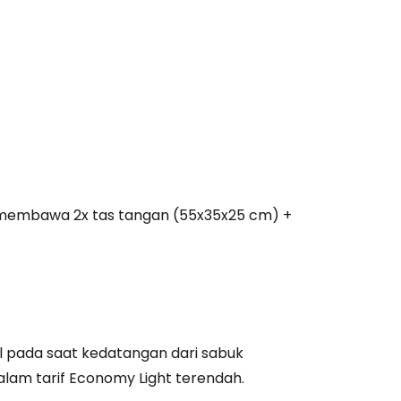
estee
unia
utkan dengan Google
 membawa 2x tas tangan (55x35x25 cm) +
tkan dengan Facebook
tkan dengan email
il pada saat kedatangan dari sabuk
lam tarif Economy Light terendah.