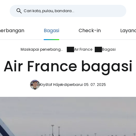
nerbangan
Bagasi
Check-in
Layan
Maskapai penerbangan
Air France
Bagasi
Air France bagasi
Kryštof Hájek
diperbarui 05. 07. 2025