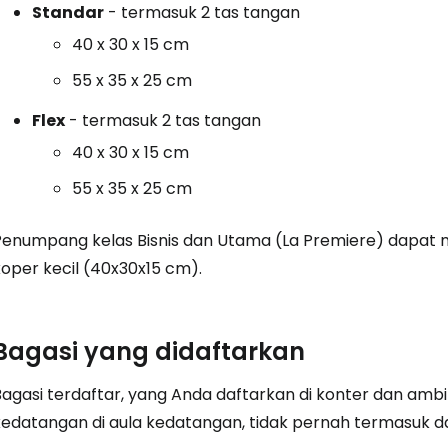
Standar
- termasuk 2 tas tangan
40 x 30 x 15 cm
Masuk ke C
55 x 35 x 25 cm
Flex
- termasuk 2 tas tangan
... komunitas perjalanan di seluruh d
40 x 30 x 15 cm
55 x 35 x 25 cm
Lanj
Penumpang kelas Bisnis dan Utama (La Premiere) dapat
koper kecil (40x30x15 cm).
Lanju
Bagasi yang didaftarkan
Lanju
Bagasi terdaftar, yang Anda daftarkan di konter dan amb
kedatangan di aula kedatangan, tidak pernah termasuk da