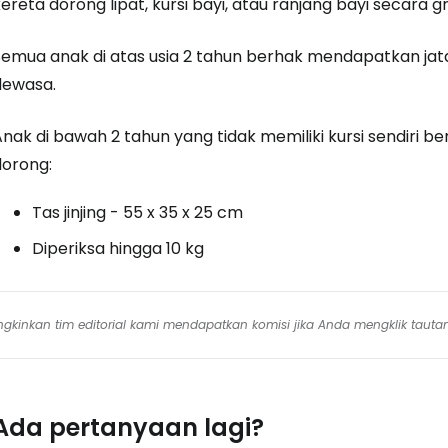
ereta dorong lipat, kursi bayi, atau ranjang bayi secara gr
Semua anak di atas usia 2 tahun berhak mendapatkan ja
dewasa.
nak di bawah 2 tahun yang tidak memiliki kursi sendiri b
dorong:
Tas jinjing - 55 x 35 x 25 cm
Diperiksa hingga 10 kg
mungkinkan tim editorial kami mendapatkan komisi jika Anda mengklik tauta
Ada pertanyaan lagi?