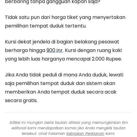
berbaring tanpa gangguan kapan saja?
Tidak satu pun dari harga tiket yang menyertakan
pemilihan tempat duduk tertentu.
Kursi dekat jendela di bagian belakang pesawat
berharga hingga
900 inr
. Kursi dengan ruang kaki
yang lebih luas harganya mencapai 2.000 Rupee.
Jika Anda tidak peduli di mana Anda duduk, lewati
saja pemilihan tempat duduk dan sistem akan
memberikan Anda tempat duduk secara acak
secara gratis.
Artikel ini mungkin berisi tautan afiliasi yang memungkinkan tim
editorial kami mendapatkan komisi jika Anda mengklik tautan
tersebut. Lihat halaman
Kebijakan Periklanan
kami.