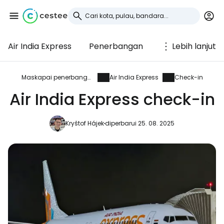
Air India Express
Penerbangan
Lebih lanjut
Masuk ke Cestee
... komunitas perjalanan di seluruh dunia
Maskapai penerbangan
Air India Express
Check-in
Air India Express check-in
Lanjutkan dengan Google
Kryštof Hájek
diperbarui 25. 08. 2025
Lanjutkan dengan Facebook
Lanjutkan dengan email