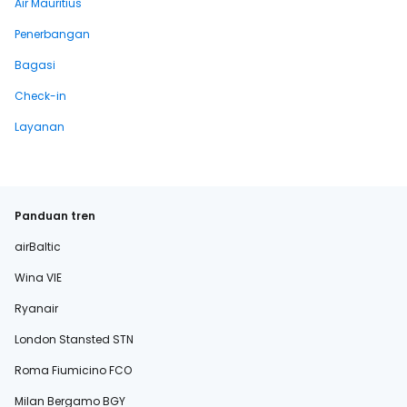
Air Mauritius
Penerbangan
Bagasi
Check-in
Layanan
Panduan tren
airBaltic
Wina VIE
Ryanair
London Stansted STN
Roma Fiumicino FCO
Milan Bergamo BGY