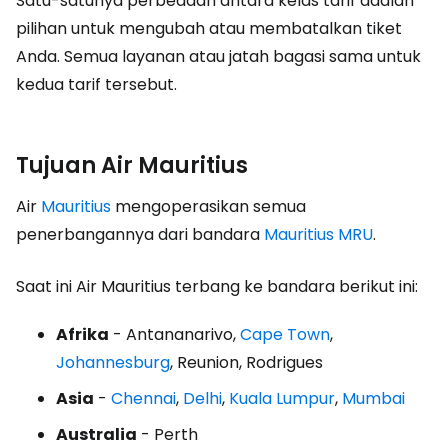
Satu-satunya perbedaan antara kelas tarif adalah
pilihan untuk mengubah atau membatalkan tiket
Anda. Semua layanan atau jatah bagasi sama untuk
kedua tarif tersebut.
Tujuan Air Mauritius
Air
Mauritius
mengoperasikan semua
penerbangannya dari bandara
Mauritius MRU
.
Saat ini Air Mauritius terbang ke bandara berikut ini:
Afrika
- Antananarivo,
Cape Town
,
Johannesburg
, Reunion, Rodrigues
Asia
-
Chennai
,
Delhi
,
Kuala Lumpur
,
Mumbai
Australia
- Perth