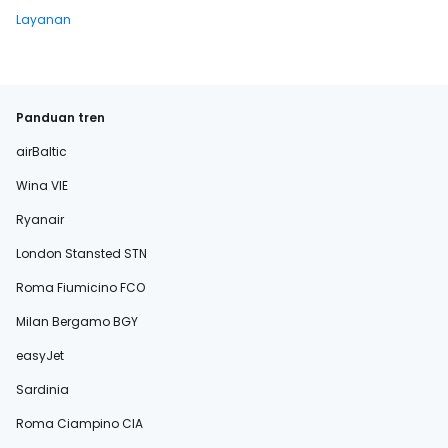
Layanan
Panduan tren
airBaltic
Wina VIE
Ryanair
London Stansted STN
Roma Fiumicino FCO
Milan Bergamo BGY
easyJet
Sardinia
Roma Ciampino CIA