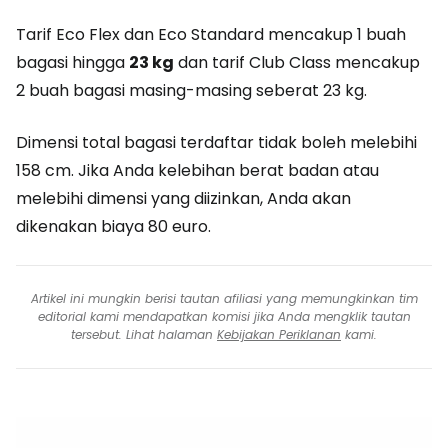
Tarif Eco Flex dan Eco Standard mencakup 1 buah
bagasi hingga
23 kg
dan tarif Club Class mencakup
2 buah bagasi masing-masing seberat 23 kg.
Dimensi total bagasi terdaftar tidak boleh melebihi
158 cm. Jika Anda kelebihan berat badan atau
melebihi dimensi yang diizinkan, Anda akan
dikenakan biaya 80 euro.
Artikel ini mungkin berisi tautan afiliasi yang memungkinkan tim
editorial kami mendapatkan komisi jika Anda mengklik tautan
tersebut. Lihat halaman
Kebijakan Periklanan
kami.