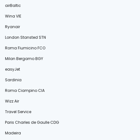
airBaltic
Wina VIE
Ryanair
London Stansted STN
Roma Fiumicino FCO
Milan Bergamo BGY
easyJet
Sardinia
Roma Ciampino CIA
Wizz Air
Travel Service
Paris Charles de Gaulle CDG
Madeira