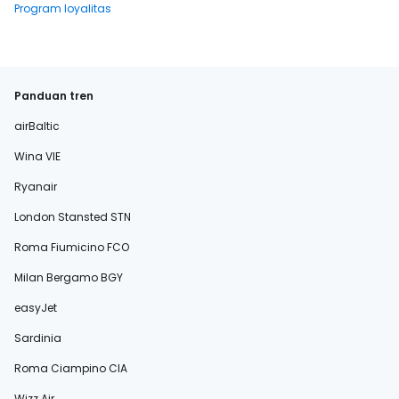
Program loyalitas
Panduan tren
airBaltic
Wina VIE
Ryanair
London Stansted STN
Roma Fiumicino FCO
Milan Bergamo BGY
easyJet
Sardinia
Roma Ciampino CIA
Wizz Air