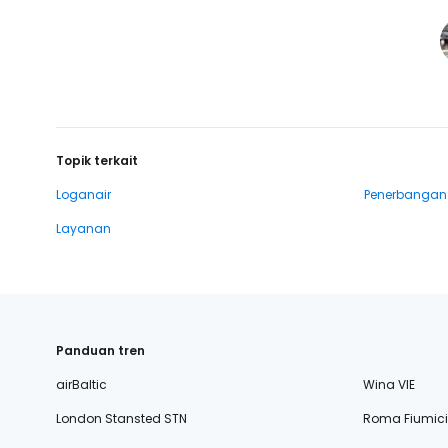
Topik terkait
Loganair
Penerbangan
Layanan
Panduan tren
airBaltic
Wina VIE
London Stansted STN
Roma Fiumic