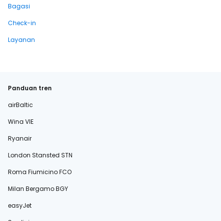
Bagasi
Check-in
Layanan
Panduan tren
airBaltic
Wina VIE
Ryanair
London Stansted STN
Roma Fiumicino FCO
Milan Bergamo BGY
easyJet