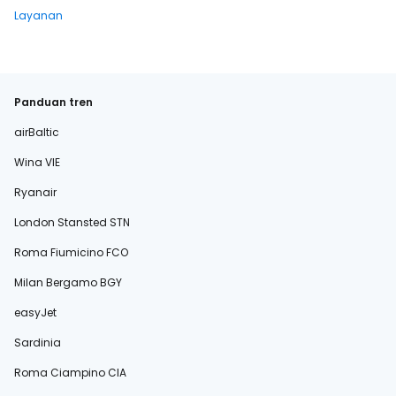
Layanan
Panduan tren
airBaltic
Wina VIE
Ryanair
London Stansted STN
Roma Fiumicino FCO
Milan Bergamo BGY
easyJet
Sardinia
Roma Ciampino CIA