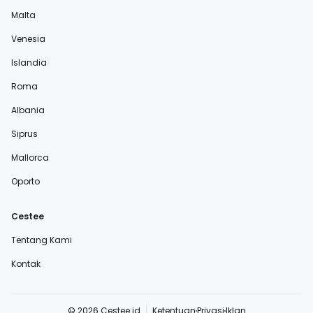
Malta
Venesia
Islandia
Roma
Albania
Siprus
Mallorca
Oporto
Cestee
Tentang Kami
Kontak
© 2026 Cestee.id
Ketentuan
Privasi
Iklan