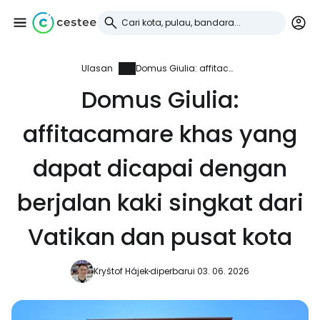
Ulasan
Domus Giulia: affitacamare khas yang dapat dicapai dengan berjalan kaki singkat dari Vatikan dan pusat kota
Masuk ke Cestee
Domus Giulia:
... komunitas perjalanan di seluruh dunia
affitacamare khas yang
Lanjutkan dengan Google
dapat dicapai dengan
berjalan kaki singkat dari
Lanjutkan dengan Facebook
Vatikan dan pusat kota
Kryštof Hájek
diperbarui 03. 06. 2026
Lanjutkan dengan email