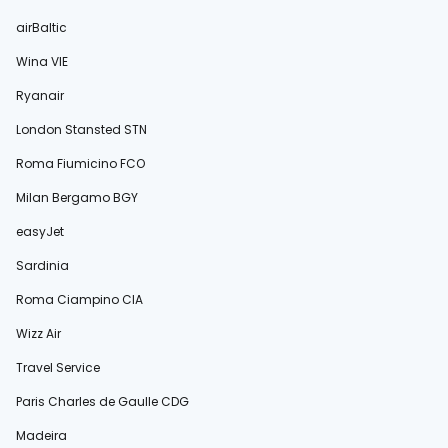
airBaltic
Wina VIE
Ryanair
London Stansted STN
Roma Fiumicino FCO
Milan Bergamo BGY
easyJet
Sardinia
Roma Ciampino CIA
Wizz Air
Travel Service
Paris Charles de Gaulle CDG
Madeira