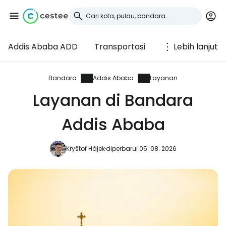
Addis Ababa ADD
Transportasi
Lebih lanjut
Masuk ke Cestee
... komunitas perjalanan di seluruh dunia
Bandara
Addis Ababa
Layanan
Layanan di Bandara
Lanjutkan dengan Google
Addis Ababa
Kryštof Hájek
diperbarui 05. 08. 2026
Lanjutkan dengan Facebook
Lanjutkan dengan email