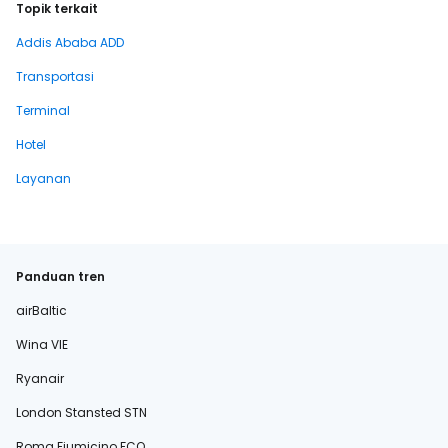
Topik terkait
Addis Ababa ADD
Transportasi
Terminal
Hotel
Layanan
Panduan tren
airBaltic
Wina VIE
Ryanair
London Stansted STN
Roma Fiumicino FCO