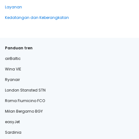
Layanan
Kedatangan dan Keberangkatan
Panduan tren
airBaltic
Wina VIE
Ryanair
London Stansted STN
Roma Fiumicino FCO
Milan Bergamo BGY
easyJet
Sardinia