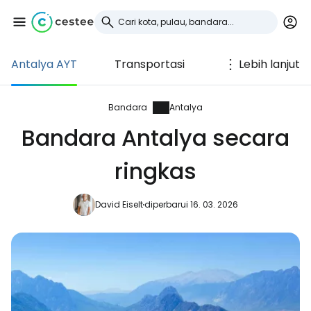
Antalya AYT
Transportasi
Lebih lanjut
Masuk ke Cestee
... komunitas perjalanan di seluruh dunia
Bandara
Antalya
Bandara Antalya secara
Lanjutkan dengan Google
ringkas
David Eiselt
diperbarui 16. 03. 2026
Lanjutkan dengan Facebook
Lanjutkan dengan email