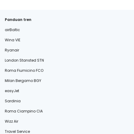
Panduan tren
airBaltic
Wina VIE
Ryanair
London Stansted STN
Roma Fiumicino FCO
Milan Bergamo BGY
easyJet
Sardinia
Roma Ciampino CIA
Wizz Air
Travel Service