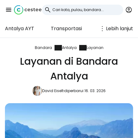
Antalya AYT
Transportasi
Lebih lanjut
Masuk ke Cestee
... komunitas perjalanan di seluruh dunia
Bandara
Antalya
Layanan
Layanan di Bandara
Lanjutkan dengan Google
Antalya
David Eiselt
diperbarui 16. 03. 2026
Lanjutkan dengan Facebook
Lanjutkan dengan email