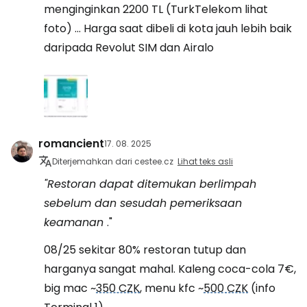
menginginkan 2200 TL (TurkTelekom lihat
foto) ... Harga saat dibeli di kota jauh lebih baik
daripada Revolut SIM dan Airalo
romancient
17. 08. 2025
Diterjemahkan dari cestee.cz
Lihat teks asli
"Restoran dapat ditemukan berlimpah
sebelum dan sesudah pemeriksaan
keamanan
."
08/25 sekitar 80% restoran tutup dan
harganya sangat mahal. Kaleng coca-cola 7€,
big mac ~
350 CZK
, menu kfc ~
500 CZK
(info