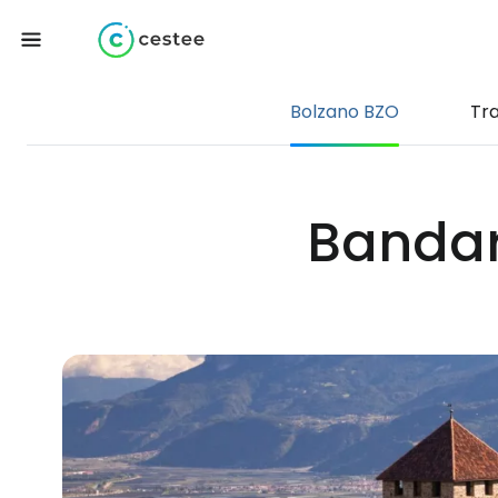
Bolzano BZO
Tr
Bandar