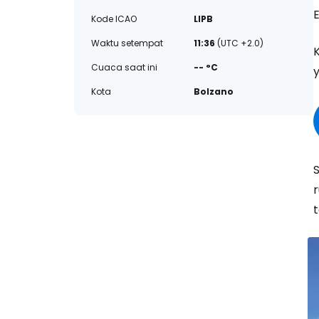
Kode ICAO
LIPB
Waktu setempat
11:36
(UTC +2.0)
Cuaca saat ini
-- °C
y
Kota
Bolzano
t