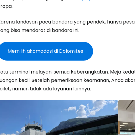
Eropa.
Karena landasan pacu bandara yang pendek, hanya pesa
ang bisa mendarat di bandara ini.
Memilih akomodasi di Dolomites
Satu terminal melayani semua keberangkatan. Meja keda
ruangan kecil. Setelah pemeriksaan keamanan, Anda ak
Masuk ke C
oilet, namun tidak ada layanan lainnya.
... komunitas perjalanan di seluruh d
Lanj