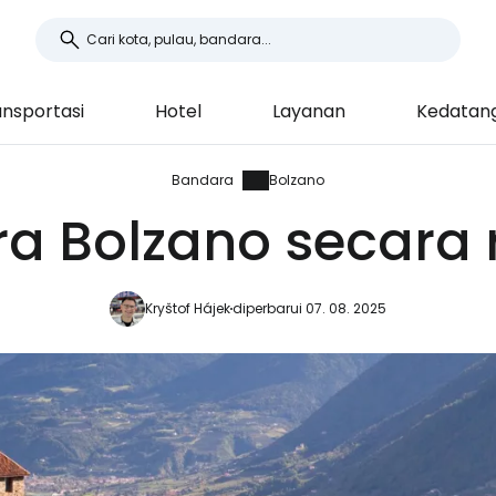
ansportasi
Hotel
Layanan
Kedatan
Bandara
Bolzano
a Bolzano secara 
Kryštof Hájek
diperbarui 07. 08. 2025