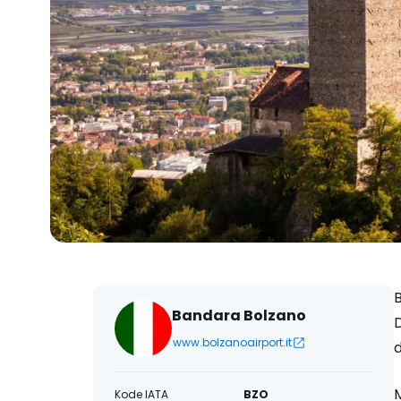
B
Bandara Bolzano
www.bolzanoairport.it
Kode IATA
BZO