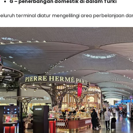
G – penerbangan domestik di dalam Turki
eluruh terminal diatur mengelilingi area perbelanjaan dan