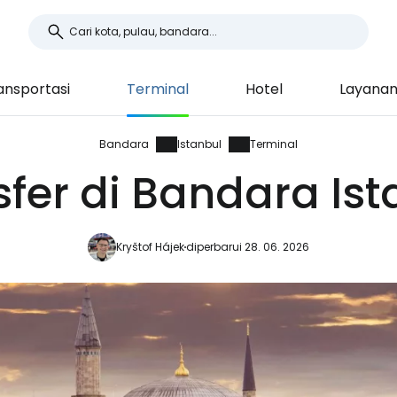
ansportasi
Terminal
Hotel
Layana
Bandara
Istanbul
Terminal
sfer di Bandara Ist
Kryštof Hájek
diperbarui 28. 06. 2026