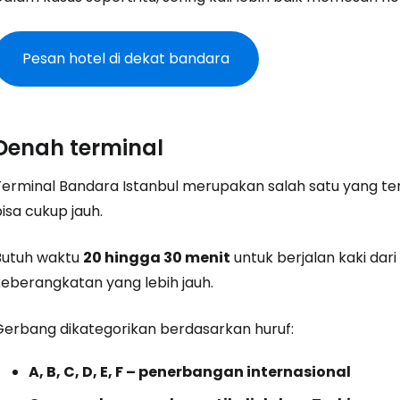
Pesan hotel di dekat bandara
Masuk ke C
... komunitas perjalanan di seluruh d
Denah terminal
Terminal Bandara Istanbul merupakan salah satu yang ter
Lanj
isa cukup jauh.
Butuh waktu
20 hingga 30 menit
untuk berjalan kaki da
Lanju
keberangkatan yang lebih jauh.
Gerbang dikategorikan berdasarkan huruf:
Lanju
A, B, C, D, E, F – penerbangan internasional