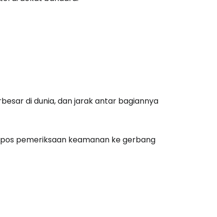
estee
unia
besar di dunia, dan jarak antar bagiannya
utkan dengan Google
ri pos pemeriksaan keamanan ke gerbang
tkan dengan Facebook
tkan dengan email