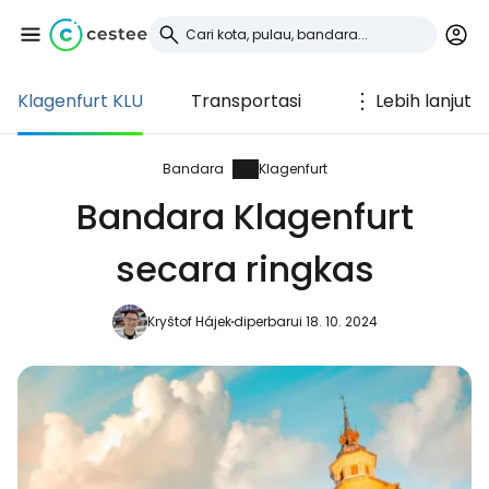
Klagenfurt KLU
Transportasi
Lebih lanjut
Masuk ke Cestee
... komunitas perjalanan di seluruh dunia
Bandara
Klagenfurt
Bandara Klagenfurt
Lanjutkan dengan Google
secara ringkas
Kryštof Hájek
diperbarui 18. 10. 2024
Lanjutkan dengan Facebook
Lanjutkan dengan email