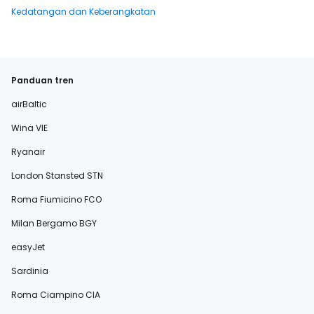
Kedatangan dan Keberangkatan
Panduan tren
airBaltic
Wina VIE
Ryanair
London Stansted STN
Roma Fiumicino FCO
Milan Bergamo BGY
easyJet
Sardinia
Roma Ciampino CIA