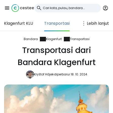
Klagenfurt KLU
Transportasi
Lebih lanjut
Masuk ke Cestee
... komunitas perjalanan di seluruh dunia
Bandara
Klagenfurt
Transportasi
Transportasi dari
Lanjutkan dengan Google
Bandara Klagenfurt
Kryštof Hájek
diperbarui 18. 10. 2024
Lanjutkan dengan Facebook
Lanjutkan dengan email