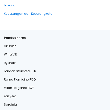
Layanan
Kedatangan dan Keberangkatan
Panduan tren
airBaltic
Wina VIE
Ryanair
London Stansted STN
Roma Fiumicino FCO
Milan Bergamo BGY
easyJet
Sardinia