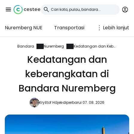
Nuremberg NUE
Transportasi
Lebih lanjut
Masuk ke Cestee
... komunitas perjalanan di seluruh dunia
Bandara
Nuremberg
Kedatangan dan Keberangkatan
Kedatangan dan
Lanjutkan dengan Google
keberangkatan di
Bandara Nuremberg
Lanjutkan dengan Facebook
Kryštof Hájek
diperbarui 07. 08. 2026
Lanjutkan dengan email