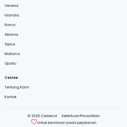
Venesia
Islandia
Roma
Albania
Siprus
Mallorca
Oporto
Cestee
Tentang Kami
Kontak
© 2026 Cestee.id
Ketentuan
Privasi
Iklan
Untuk kecintaan pada perjalanan