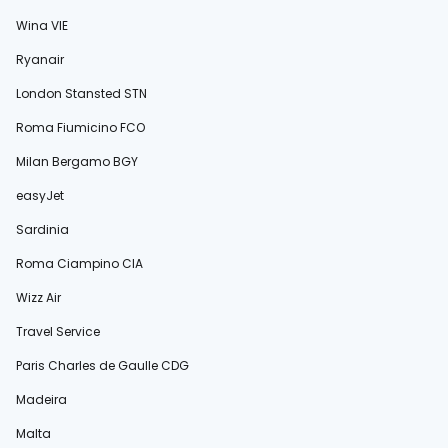
Wina VIE
Ryanair
London Stansted STN
Roma Fiumicino FCO
Milan Bergamo BGY
easyJet
Sardinia
Roma Ciampino CIA
Wizz Air
Travel Service
Paris Charles de Gaulle CDG
Madeira
Malta