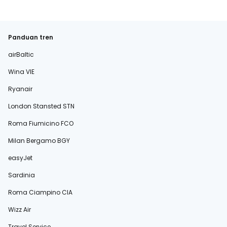
Panduan tren
airBaltic
Wina VIE
Ryanair
London Stansted STN
Roma Fiumicino FCO
Milan Bergamo BGY
easyJet
Sardinia
Roma Ciampino CIA
Wizz Air
Travel Service