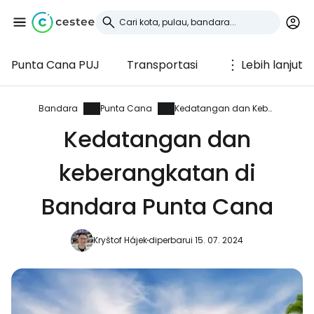
Punta Cana PUJ
Transportasi
Lebih lanjut
Masuk ke Cestee
... komunitas perjalanan di seluruh dunia
Bandara
Punta Cana
Kedatangan dan Keberangkatan
Kedatangan dan
Lanjutkan dengan Google
keberangkatan di
Bandara Punta Cana
Lanjutkan dengan Facebook
Kryštof Hájek
diperbarui 15. 07. 2024
Lanjutkan dengan email