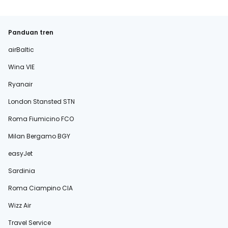
Panduan tren
airBaltic
Wina VIE
Ryanair
London Stansted STN
Roma Fiumicino FCO
Milan Bergamo BGY
easyJet
Sardinia
Roma Ciampino CIA
Wizz Air
Travel Service