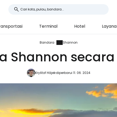
ransportasi
Terminal
Hotel
Layana
Bandara
Shannon
a Shannon secara 
Kryštof Hájek
diperbarui 11. 06. 2024