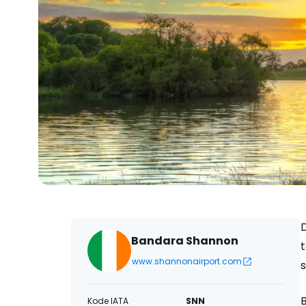
D
Bandara Shannon
www.shannonairport.com
s
Kode IATA
SNN