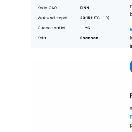
Kode ICAO
EINN
b
Waktu setempat
20:15
(UTC +1.0)
Cuaca saat ini
-- °C
Kota
Shannon
I