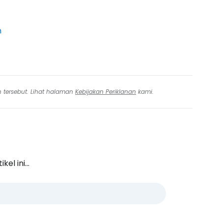
n
n tersebut. Lihat halaman
Kebijakan Periklanan
kami.
l ini...