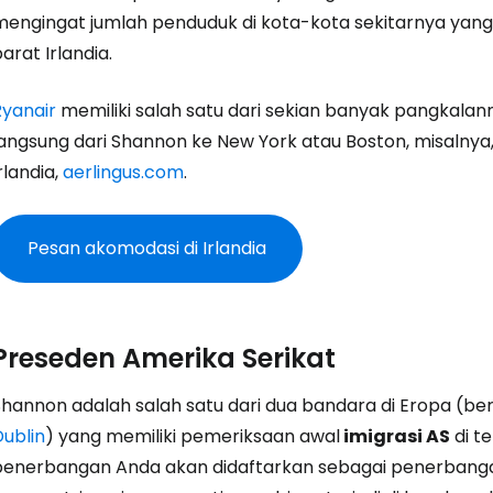
mengingat jumlah penduduk di kota-kota sekitarnya yang s
arat Irlandia.
Ryanair
memiliki salah satu dari sekian banyak pangkalann
langsung dari Shannon ke New York atau Boston, misalnya
rlandia,
aerlingus.com
.
Masuk ke C
Pesan akomodasi di Irlandia
... komunitas perjalanan di seluruh d
Preseden Amerika Serikat
Lanj
Shannon adalah salah satu dari dua bandara di Eropa (
Dublin
) yang memiliki pemeriksaan awal
imigrasi AS
di te
penerbangan Anda akan didaftarkan sebagai penerbangan 
Lanju