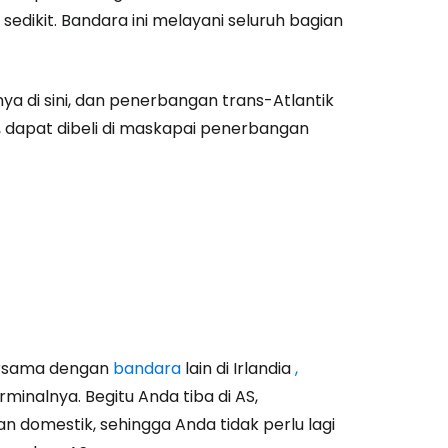
edikit. Bandara ini melayani seluruh bagian
ya di sini, dan penerbangan trans-Atlantik
, dapat dibeli di maskapai penerbangan
estee
unia
utkan dengan Google
bersama dengan
bandara
lain di Irlandia
,
rminalnya. Begitu Anda tiba di AS,
domestik, sehingga Anda tidak perlu lagi
tkan dengan Facebook