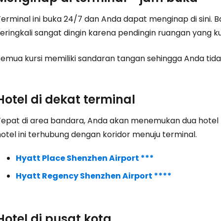
Masuk ke C
Terminal ini buka 24/7 dan Anda dapat menginap di sini
eringkali sangat dingin karena pendingin ruangan yang ku
... komunitas perjalanan di seluruh d
Semua kursi memiliki sandaran tangan sehingga Anda tidak
Lanj
Hotel di dekat terminal
Lanju
Tepat di area bandara, Anda akan menemukan dua hotel
otel ini terhubung dengan koridor menuju terminal.
Lanju
Hyatt Place Shenzhen Airport ***
Hyatt Regency Shenzhen Airport ****
Hotel di pusat kota