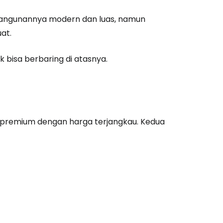
estee
. Bangunannya modern dan luas, namun
at.
unia
 bisa berbaring di atasnya.
utkan dengan Google
tkan dengan Facebook
 premium dengan harga terjangkau. Kedua
tkan dengan email