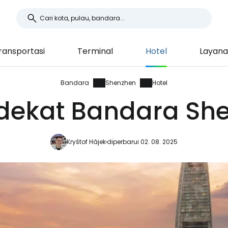
ransportasi
Terminal
Hotel
Layan
Bandara
Shenzhen
Hotel
 dekat Bandara Sh
Kryštof Hájek
diperbarui 02. 08. 2025