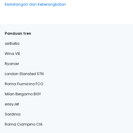
Kedatangan dan Keberangkatan
Panduan tren
airBaltic
Wina VIE
Ryanair
London Stansted STN
Roma Fiumicino FCO
Milan Bergamo BGY
easyJet
Sardinia
Roma Ciampino CIA