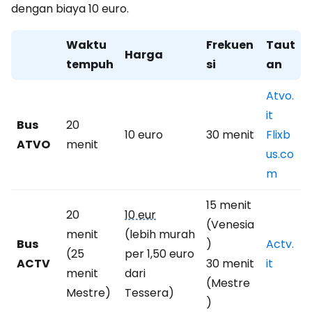
dengan biaya 10 euro.
Waktu
Frekuen
Taut
Harga
tempuh
si
an
Atvo.
it
Bus
20
10 euro
30 menit
Flixb
ATVO
menit
us.co
m
15 menit
20
10 eur
(Venesia
menit
(lebih murah
Bus
)
Actv.
(25
per 1,50 euro
ACTV
30 menit
it
menit
dari
(Mestre
Mestre)
Tessera)
)