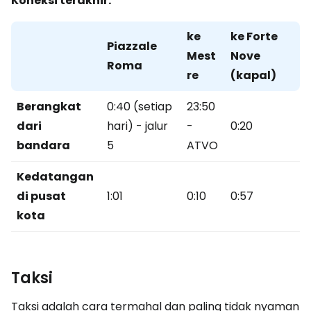
Koneksi terakhir:
ke
ke Forte
Piazzale
Mest
Nove
Roma
re
(kapal)
Berangkat
0:40 (setiap
23:50
dari
hari) - jalur
-
0:20
bandara
5
ATVO
Kedatangan
di pusat
1:01
0:10
0:57
kota
Taksi
Taksi adalah cara termahal dan paling tidak nyaman