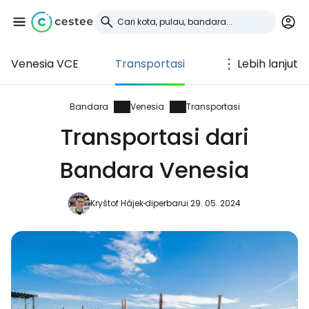
Venesia VCE
Transportasi
Lebih lanjut
Masuk ke Cestee
... komunitas perjalanan di seluruh dunia
Bandara
Venesia
Transportasi
Transportasi dari
Lanjutkan dengan Google
Bandara Venesia
Kryštof Hájek
diperbarui 29. 05. 2024
Lanjutkan dengan Facebook
Lanjutkan dengan email