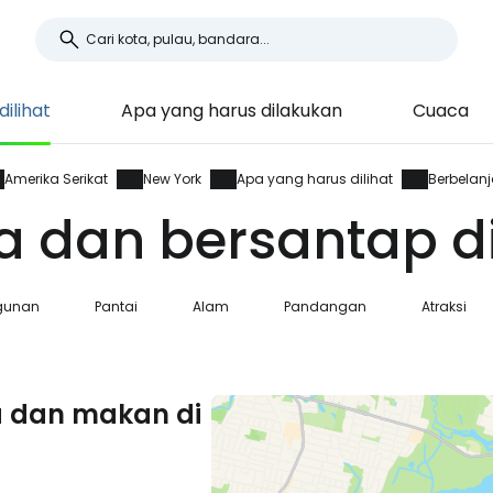
ilihat
Apa yang harus dilakukan
Cuaca
Amerika Serikat
New York
Apa yang harus dilihat
Berbelan
a dan bersantap d
gunan
Pantai
Alam
Pandangan
Atraksi
a dan makan di