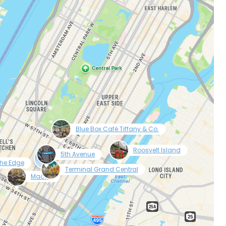
tkan dengan Facebook
tkan dengan email
null
Blue Box Café Tiffany & Co.
null
null
Roosvelt Island
5th Avenue
he Edge
null
Terminal Grand Central
null
Macy’s