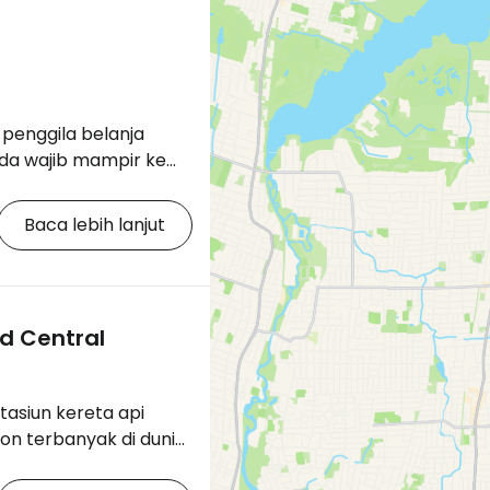
 penggila belanja
da wajib mampir ke
re, New York. [btn
ewah di New York"
Baca lebih lanjut
ing.com/city/us/new-
=2405302;label=p-new-
ini menawarkan
d Central
sana di 10 lantai. Akan
 menarik juga –
 di sudut yang
tasiun kereta api
0%. Bagaimana
on terbanyak di dunia
…
ya sangat megah dan