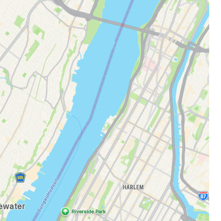
estee
unia
utkan dengan Google