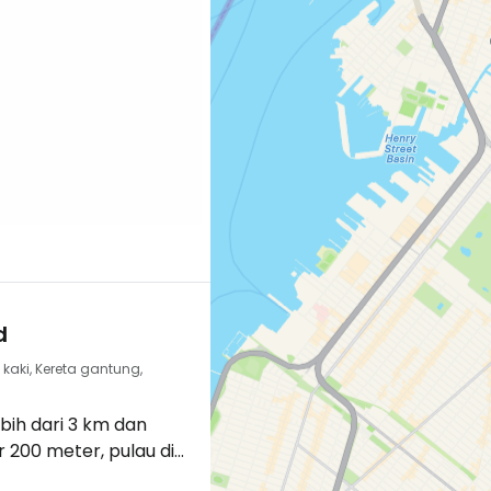
g menakjubkan
di lantai…
d
kaki, Kereta gantung,
bih dari 3 km dan
r 200 meter, pulau di
 ini menarik minat