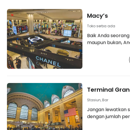
Macy’s
Toko serba ada
Baik Anda seorang
maupun bukan, An
Macy’s di Herald Squa
"10 hotel paling m
https://www.book
york.cs.html?aid
york-macys] Salah satu department
store ikonik kota 
Terminal Gran
beragam pilihan bu
ada banyak diskon
Stasiun, Bar
perhatikan rak-rak
Jangan lewatkan s
bertuliskan DISKON 70–9
dengan jumlah per
pengalaman kami
(44). Arsitekturn