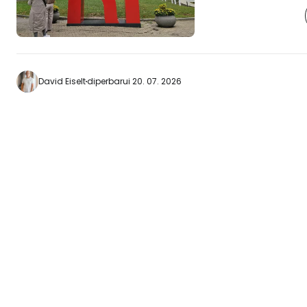
penduduk setemp
berkat jalan-jalan 
pemandangan Manh
serta monumen pe
bersejarah tersebut. Pulau ini ter
David Eiselt
diperbarui 20. 07. 2026
dengan kereta ga
merah yang akan 
Pulau Roosevelt. Rekomendasi kami
Datanglah ke sini 
pulau ini…