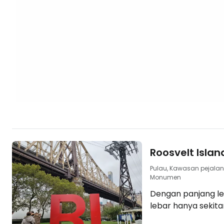
pemandangan yan
Overstory terletak 
Roosvelt Islan
Pulau, Kawasan pejalan 
Monumen
Dengan panjang le
lebar hanya sekita
tengah Sungai East