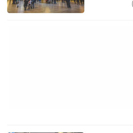
interiornya pasti
[btn "Temukan hot
Manhattan"
https://www.book
york.cs.html?aid=
grand-central] Grand Central Terminal
memiliki arsitektu
menakjubkan sehi
keempat yang pali
seluruh New York. 