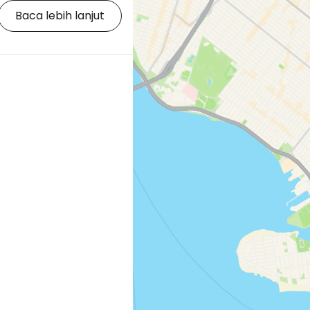
at maupun wisatawan
Baca lebih lanjut
tepi sungai yang indah,
attan yang unik,
ringatan rumah sakit
kenal
ntung berwarna
mengantar Anda ke
saat cuaca cerah;