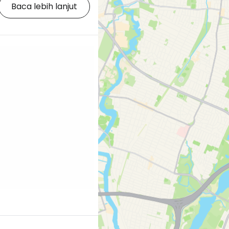
 akan memukau Anda.
Baca lebih lanjut
el murah di
ing.com/city/us/new-
2405302;label=p-nyc-
r yang begitu
ngga menjadi tempat
ng banyak difoto di
Tempat ini dikunjungi…