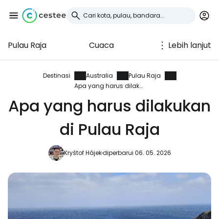
Pulau Raja
Cuaca
Lebih lanjut
Masuk ke Cestee
... komunitas perjalanan di seluruh dunia
Destinasi
Australia
Pulau Raja
Apa yang harus dilakukan
Apa yang harus dilakukan
Lanjutkan dengan Google
di Pulau Raja
Lanjutkan dengan Facebook
Kryštof Hájek
diperbarui 06. 05. 2026
Lanjutkan dengan email