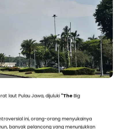
at laut Pulau Jawa, dijuluki
"The
Big
estee
troversial ini, orang-orang menyukainya
unia
amun, banyak pelancong yang menunjukkan