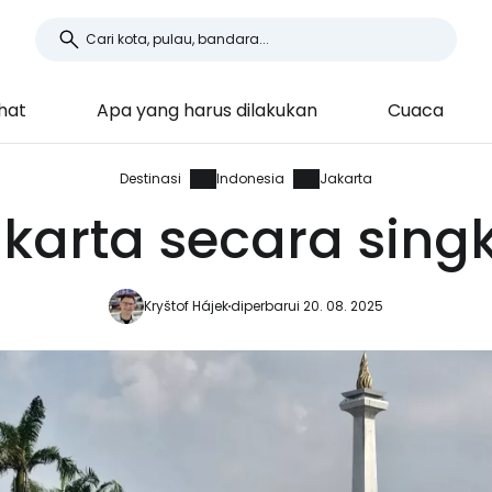
ihat
Apa yang harus dilakukan
Cuaca
Destinasi
Indonesia
Jakarta
karta secara sing
Kryštof Hájek
diperbarui 20. 08. 2025