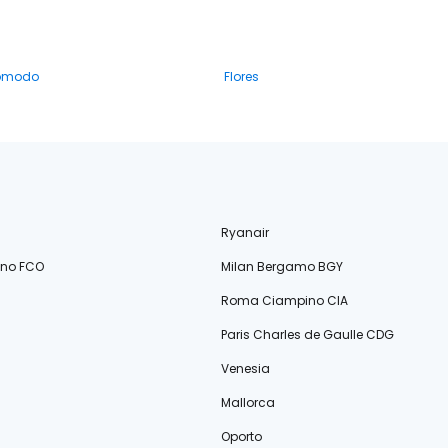
Komodo
Flores
Ryanair
ino FCO
Milan Bergamo BGY
Roma Ciampino CIA
Paris Charles de Gaulle CDG
Venesia
Mallorca
Oporto