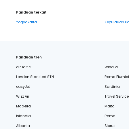
Panduan terkait
Yogyakarta
Kepulauan 
Panduan tren
airBaltic
Wina VIE
London Stansted STN
Roma Fiumic
easyJet
Sardinia
Wizz Air
Travel Service
Madeira
Malta
Islandia
Roma
Albania
Siprus