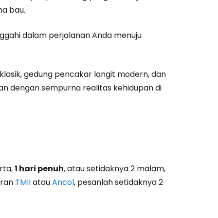
ma bau.
utkan dengan Google
inggahi dalam perjalanan Anda menuju
tkan dengan Facebook
g klasik, gedung pencakar langit modern, dan
an dengan sempurna realitas kehidupan di
tkan dengan email
rta,
1 hari penuh
, atau setidaknya 2 malam,
uran
TMII
atau
Ancol
, pesanlah setidaknya 2