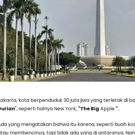
akarta, kota berpenduduk 30 juta jiwa yang terletak di bar
Masuk ke C
Durian
", seperti halnya New York,
"The Big
Apple
".
Ada yang mengatakan bahwa itu karena, seperti buah kon
... komunitas perjalanan di seluruh d
atau membencinya, tapi tidak ada yang di antaranya. N