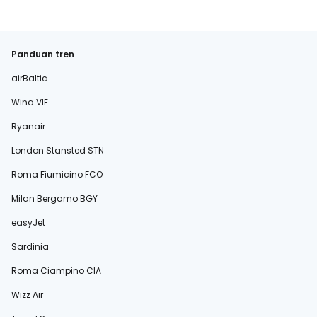
Panduan tren
airBaltic
Wina VIE
Ryanair
London Stansted STN
Roma Fiumicino FCO
Milan Bergamo BGY
easyJet
Sardinia
Roma Ciampino CIA
Wizz Air