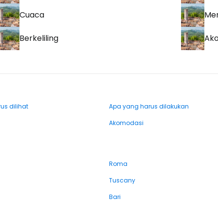
Cuaca
Men
Berkeliling
Ak
s dilihat
Apa yang harus dilakukan
Akomodasi
Roma
Tuscany
Bari