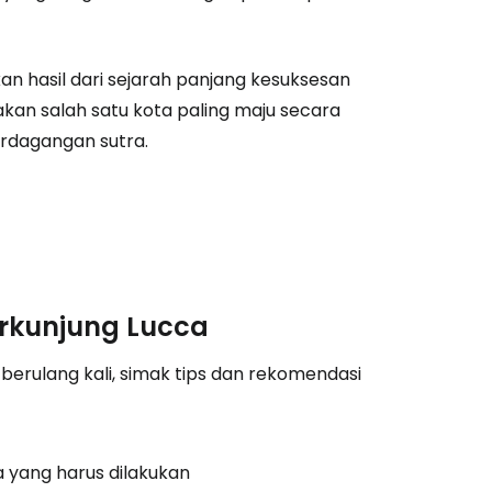
tkan dengan Facebook
hasil dari sejarah panjang kesuksesan
akan salah satu kota paling maju secara
rdagangan sutra.
tkan dengan email
erkunjung Lucca
berulang kali, simak tips dan rekomendasi
 yang harus dilakukan