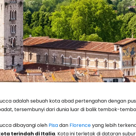
Masuk ke C
Lucca adalah sebuah kota abad pertengahan dengan pus
padat, tersembunyi dari dunia luar di balik tembok-tembo
... komunitas perjalanan di seluruh d
Lucca dibayangi oleh
Pisa
dan
Florence
yang lebih terken
Lanj
kota terindah di Italia
. Kota ini terletak di dataran su