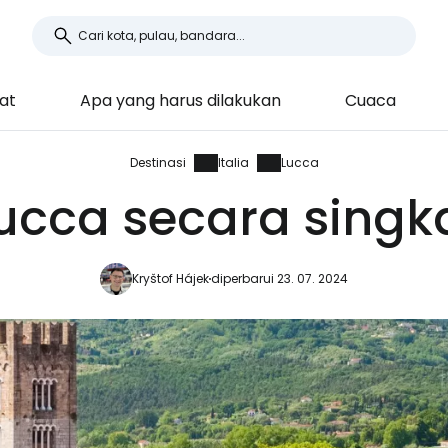
hat
Apa yang harus dilakukan
Cuaca
Destinasi
Italia
Lucca
ucca secara singk
Kryštof Hájek
diperbarui 23. 07. 2024