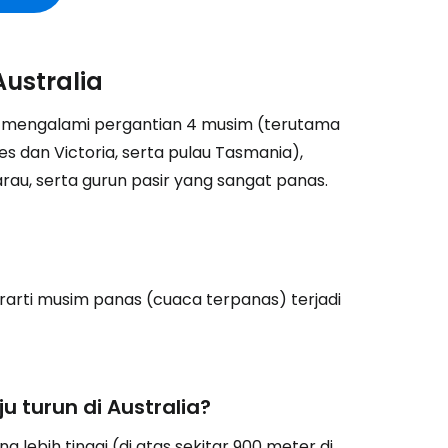
Australia
 mengalami pergantian 4 musim (terutama
 dan Victoria, serta pulau Tasmania),
au, serta gurun pasir yang sangat panas.
erarti musim panas (cuaca terpanas) terjadi
 turun di Australia?
g lebih tinggi (di atas sekitar 900 meter di