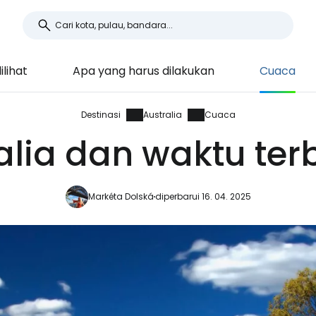
lihat
Apa yang harus dilakukan
Cuaca
Destinasi
Australia
Cuaca
alia dan waktu terb
Markéta Dolská
diperbarui 16. 04. 2025