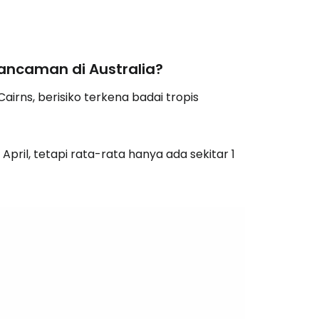
estee
ancaman di Australia?
airns, berisiko terkena badai tropis
unia
utkan dengan Google
pril, tetapi rata-rata hanya ada sekitar 1
tkan dengan Facebook
tkan dengan email