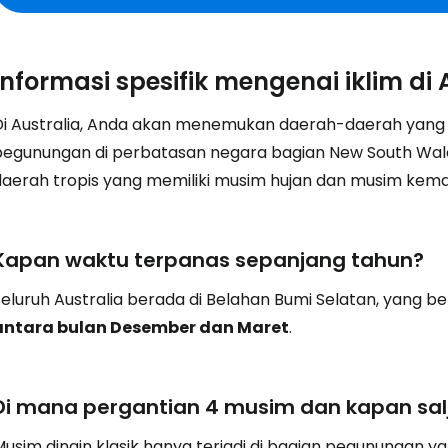
Informasi spesifik mengenai iklim di 
Di Australia, Anda akan menemukan daerah-daerah yang
pegunungan di perbatasan negara bagian New South Wales
daerah tropis yang memiliki musim hujan dan musim kemar
Kapan waktu terpanas sepanjang tahun?
Seluruh Australia berada di Belahan Bumi Selatan, yang b
antara bulan Desember dan Maret
.
Di mana pergantian 4 musim dan kapan salju
usim dingin klasik hanya terjadi di bagian pegunungan yan