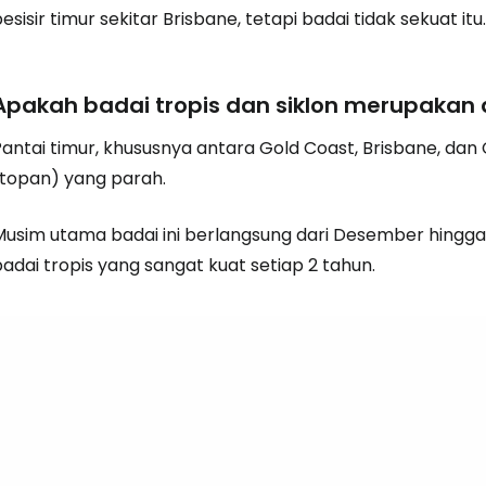
esisir timur sekitar Brisbane, tetapi badai tidak sekuat itu.
Masuk ke C
Apakah badai tropis dan siklon merupakan 
antai timur, khususnya antara Gold Coast, Brisbane, dan C
... komunitas perjalanan di seluruh d
(topan) yang parah.
Lanj
Musim utama badai ini berlangsung dari Desember hingga A
adai tropis yang sangat kuat setiap 2 tahun.
Lanju
Lanju