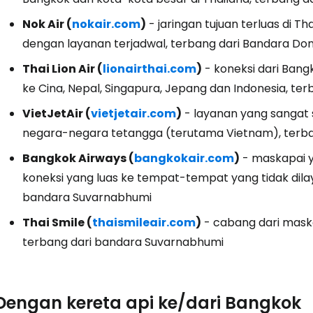
Nok Air (
nokair.com
)
- jaringan tujuan terluas di 
dengan layanan terjadwal, terbang dari Bandara D
Masuk ke C
Thai Lion Air (
lionairthai.com
)
- koneksi dari Bang
ke Cina, Nepal, Singapura, Jepang dan Indonesia, t
... komunitas perjalanan di seluruh d
VietJetAir (
vietjetair.com
)
- layanan yang sangat 
negara-negara tetangga (terutama Vietnam), terb
Lanj
Bangkok Airways (
bangkokair.com
)
- maskapai y
koneksi yang luas ke tempat-tempat yang tidak dilay
bandara Suvarnabhumi
Lanju
Thai Smile (
thaismileair.com
)
- cabang dari maska
terbang dari bandara Suvarnabhumi
Lanju
Dengan kereta api ke/dari Bangkok