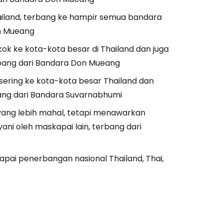
Thailand, terbang ke hampir semua bandara
on Mueang
estee
kok ke kota-kota besar di Thailand dan juga
erbang dari Bandara Don Mueang
unia
sering ke kota-kota besar Thailand dan
ang dari Bandara Suvarnabhumi
utkan dengan Google
ang lebih mahal, tetapi menawarkan
ani oleh maskapai lain, terbang dari
tkan dengan Facebook
pai penerbangan nasional Thailand, Thai,
tkan dengan email