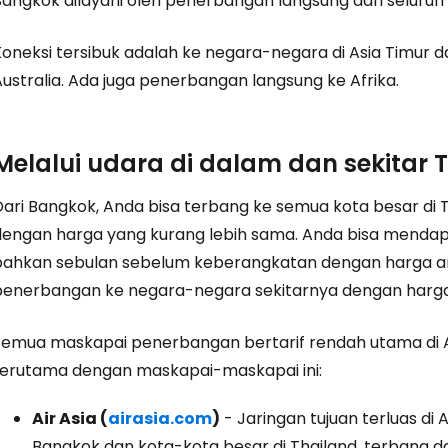
Bangkok dilayani oleh penerbangan langsung dari seluruh 
Koneksi tersibuk adalah ke negara-negara di Asia Timur d
ustralia. Ada juga penerbangan langsung ke Afrika.
Melalui udara di dalam dan sekitar 
Dari Bangkok, Anda bisa terbang ke semua kota besar di
dengan harga yang kurang lebih sama. Anda bisa mendapatk
bahkan sebulan sebelum keberangkatan dengan harga 
penerbangan ke negara-negara sekitarnya dengan har
Semua maskapai penerbangan bertarif rendah utama di As
terutama dengan maskapai-maskapai ini:
Air Asia (
airasia.com
)
- Jaringan tujuan terluas di
Bangkok dan kota-kota besar di Thailand, terbang 