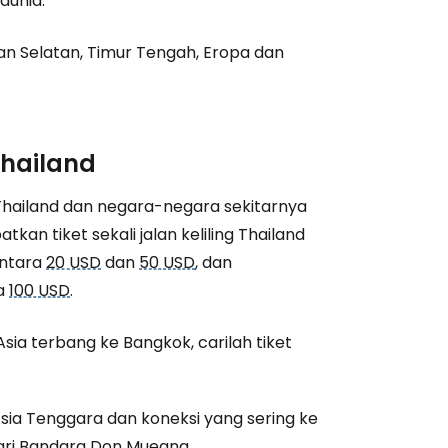
dunia.
an Selatan, Timur Tengah, Eropa dan
Thailand
 Thailand dan negara-negara sekitarnya
an tiket sekali jalan keliling Thailand
antara
20 USD
dan
50 USD
, dan
ga
100 USD
.
ia terbang ke Bangkok, carilah tiket
 Asia Tenggara dan koneksi yang sering ke
dari Bandara Don Mueang