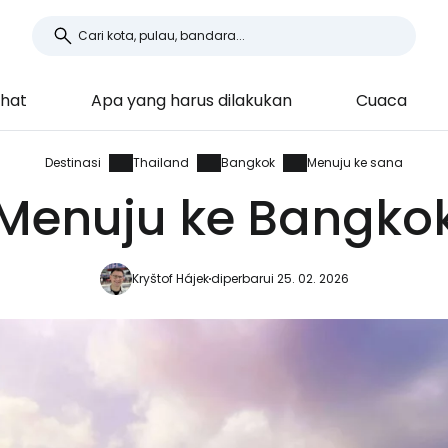
ihat
Apa yang harus dilakukan
Cuaca
Destinasi
Thailand
Bangkok
Menuju ke sana
Menuju ke Bangko
Kryštof Hájek
diperbarui 25. 02. 2026