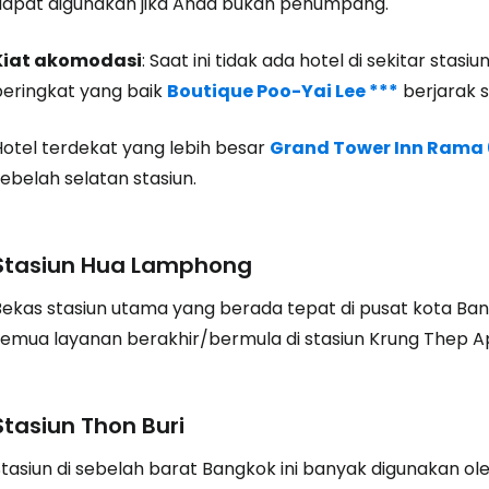
dapat digunakan jika Anda bukan penumpang.
Kiat akomodasi
: Saat ini tidak ada hotel di sekitar sta
peringkat yang baik
Boutique Poo-Yai Lee ***
berjarak se
Hotel terdekat yang lebih besar
Grand Tower Inn Rama 
ebelah selatan stasiun.
Stasiun Hua Lamphong
Bekas stasiun utama yang berada tepat di pusat kota Bang
semua layanan berakhir/bermula di stasiun Krung Thep A
Stasiun Thon Buri
tasiun di sebelah barat Bangkok ini banyak digunakan oleh