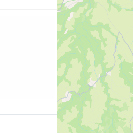
ng sangat luas di
dan Piazza Venezia,
tuhan, kuil, dan jalan
edikit kacau. Ini bukan
n tertentu, tetapi