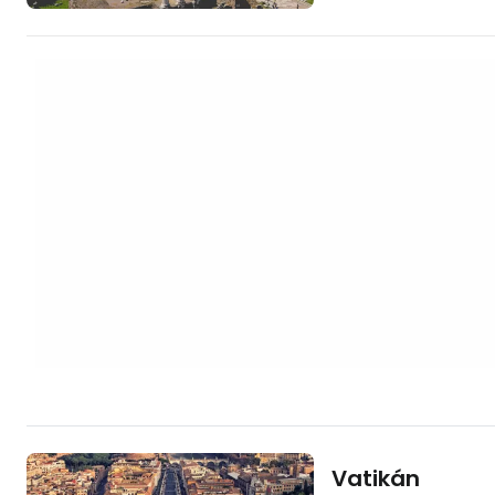
publik sehari-hari. Saat ini, tempat ini
merupakan area ya
antara Colosseum 
penuh dengan rerun
kuno. Itulah sebabnya kunjungan
pertama bisa jadi s
hanya satu monume
sebuah …
Vatikán