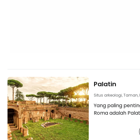
Palatin
Situs arkeologi, Taman,
Yang paling penting
Roma adalah Palatine. Di s
permukiman asli R
tahun 1.000 SM dan d
berangsur-angsur