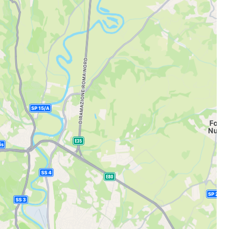
estee
unia
utkan dengan Google
tkan dengan Facebook
tkan dengan email