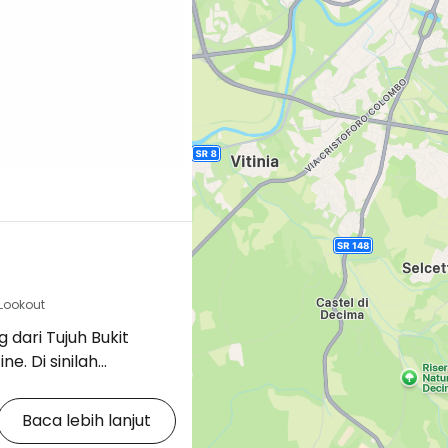
 Lookout
 dari Tujuh Bukit
inilah
oma dimulai sekitar
ari sinilah kota ini
Baca lebih lanjut
 berkembang menjadi