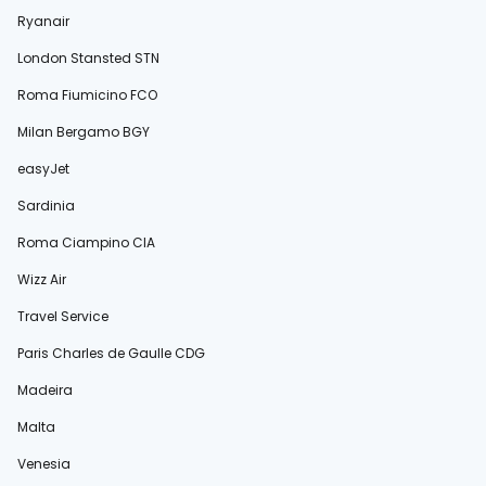
Ryanair
London Stansted STN
Roma Fiumicino FCO
Milan Bergamo BGY
easyJet
Sardinia
Roma Ciampino CIA
Wizz Air
Travel Service
Paris Charles de Gaulle CDG
Madeira
Malta
Venesia