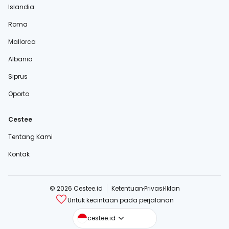
Islandia
Roma
Mallorca
Albania
Siprus
Oporto
Cestee
Tentang Kami
Kontak
© 2026 Cestee.id
Ketentuan
Privasi
Iklan
Untuk kecintaan pada perjalanan
cestee.com
cestee.id
cestee.sk