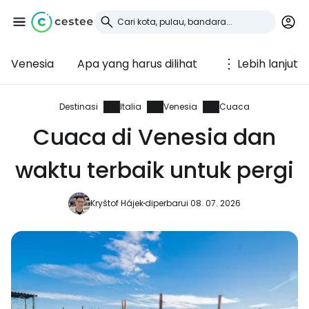
Venesia
Apa yang harus dilihat
Lebih lanjut
Masuk ke Cestee
... komunitas perjalanan di seluruh dunia
Destinasi
Italia
Venesia
Cuaca
Cuaca di Venesia dan
Lanjutkan dengan Google
waktu terbaik untuk pergi
Kryštof Hájek
diperbarui 08. 07. 2026
Lanjutkan dengan Facebook
Lanjutkan dengan email