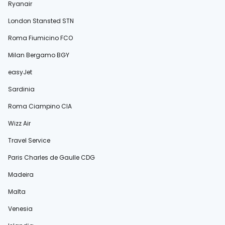
Ryanair
London Stansted STN
Roma Fiumicino FCO
Milan Bergamo BGY
easyJet
Sardinia
Roma Ciampino CIA
Wizz Air
Travel Service
Paris Charles de Gaulle CDG
Madeira
Malta
Venesia