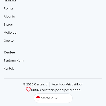
Islandia
Roma
Albania
Siprus
Mallorca
Oporto
Cestee
Tentang Kami
Kontak
© 2026 Cestee.id
Ketentuan
Privasi
Iklan
Untuk kecintaan pada perjalanan
cestee.com
cestee.id
cestee.sk