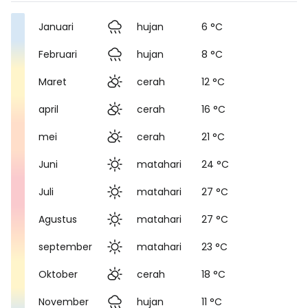
Januari
hujan
6 °C
Februari
hujan
8 °C
Maret
cerah
12 °C
april
cerah
16 °C
mei
cerah
21 °C
Juni
matahari
24 °C
Juli
matahari
27 °C
Agustus
matahari
27 °C
september
matahari
23 °C
Oktober
cerah
18 °C
November
hujan
11 °C